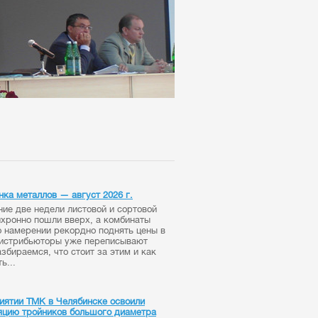
нка металлов — август 2026 г.
ние две недели листовой и сортовой
нхронно пошли вверх, а комбинаты
о намерении рекордно поднять цены в
Дистрибьюторы уже переписывают
збираемся, что стоит за этим и как
ь...
иятии ТМК в Челябинске освоили
яцию тройников большого диаметра