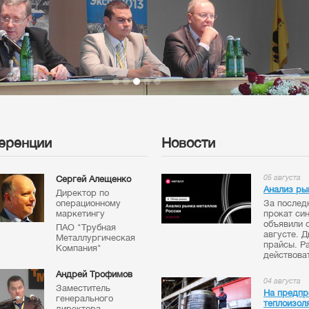
еренции
Новости
05 августа
Сергей Алещенко
Анализ ры
Директор по
операционному
За послед
маркетингу
прокат си
объявили 
ПАО "Трубная
августе. 
Металлургическая
прайсы. Ра
Компания"
действоват
Андрей Трофимов
04 августа
Заместитель
На предпр
генерального
теплоизол
директора