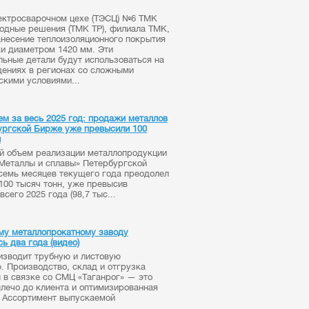
ектросварочном цехе (ТЭСЦ) №6 ТМК
одные решения (ТМК ТР), филиала ТМК,
анесение теплоизоляционного покрытия
ки диаметром 1420 мм. Эти
льные детали будут использоваться на
ениях в регионах со сложными
скими условиями...
ем за весь 2025 год: продажи металлов
ургской Бирже уже превысили 100
н
 объем реализации металлопродукции
«Металлы и сплавы» Петербургской
семь месяцев текущего года преодолел
 100 тысяч тонн, уже превысив
всего 2025 года (98,7 тыс...
му металлопрокатному заводу
ь два года (видео)
зводит трубную и листовую
. Производство, склад и отгрузка
 в связке со СМЦ «Таганрог» — это
плечо до клиента и оптимизированная
. Ассортимент выпускаемой
..