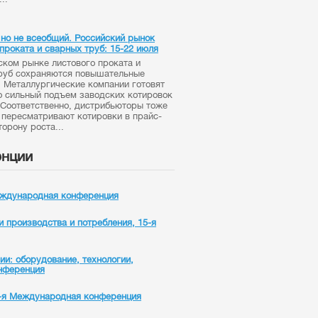
, но не всеобщий. Российский рынок
проката и сварных труб: 15-22 июля
ском рынке листового проката и
руб сохраняются повышательные
. Металлургические компании готовят
о сильный подъем заводских котировок
. Соответственно, дистрибьюторы тоже
 пересматривают котировки в прайс-
торону роста...
нции
дународная конференция
и производства и потребления, 15-я
и: оборудование, технологии,
нференция
9-я Международная конференция