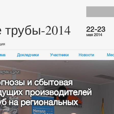
 трубы-2014
22-23
мая 2014
ция
мма
Докладчики
Участники
Новости
Мес
 и сбытовая
 производителей
региональных