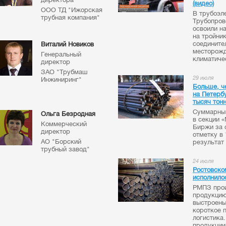
(видео)
ООО ТД "Ижорская
В трубоэл
трубная компания"
Трубопров
освоили н
на тройни
соедините
Виталий Новиков
месторожд
Генеральный
климатиче
директор
ЗАО "Трубмаш
29 июля
Инжиниринг"
Больше, ч
на Петерб
тысяч тон
Суммарный
Ольга Безродная
в секции 
Коммерческий
Биржи за 
директор
отметку в
АО "Борский
результат 
трубный завод"
24 июля
Ростовско
исполнилос
РМПЗ прои
продукцию
выстроены
короткое 
логистика
продукции.