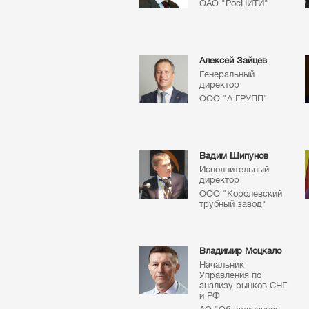
ОАО "РосНИТИ"
Алексей Зайцев
Генеральный
директор
ООО "А ГРУПП"
Вадим Шипунов
Исполнительный
директор
ООО "Королевский
трубный завод"
Владимир Моцкало
Начальник
Управления по
анализу рынков СНГ
и РФ